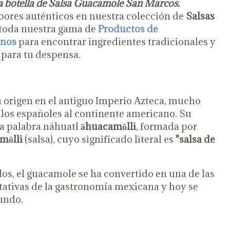
a botella de Salsa Guacamole San Marcos.
ores auténticos en nuestra colección de
Salsas
 toda nuestra gama de
Productos de
anos
para encontrar ingredientes tradicionales y
 para tu despensa.
u origen en el antiguo Imperio Azteca, mucho
e los españoles al continente americano. Su
a palabra náhuatl
āhuacamōlli
, formada por
mōlli
(salsa), cuyo significado literal es
"salsa de
glos, el guacamole se ha convertido en una de las
tativas de la gastronomía mexicana y hoy se
undo.