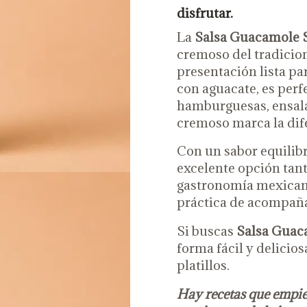
disfrutar.
La
Salsa Guacamole 
cremoso del tradicio
presentación lista par
con aguacate, es perfe
hamburguesas, ensala
cremoso marca la dif
Con un sabor equilibr
excelente opción tan
gastronomía mexican
práctica de acompaña
Si buscas
Salsa Guac
forma fácil y delicio
platillos.
Hay recetas que empie