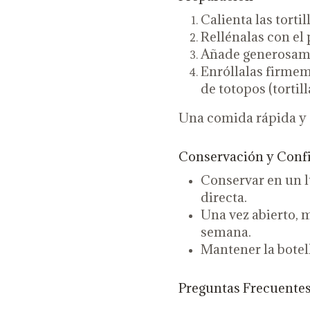
Calienta las tortil
Rellénalas con el 
Añade generosame
Enróllalas firme
de totopos (tortil
Una comida rápida y d
Conservación y Conf
Conservar en un lu
directa.
Una vez abierto, 
semana.
Mantener la botel
Preguntas Frecuente