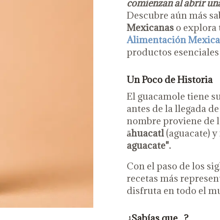
comienzan al abrir un
Descubre aún más sab
Mexicanas
o explora
Alimentación Mexic
productos esenciales
Un Poco de Historia
El guacamole tiene s
antes de la llegada d
nombre proviene de l
āhuacatl
(aguacate) y
aguacate".
Con el paso de los si
recetas más represen
disfruta en todo el m
¿Sabías que...?