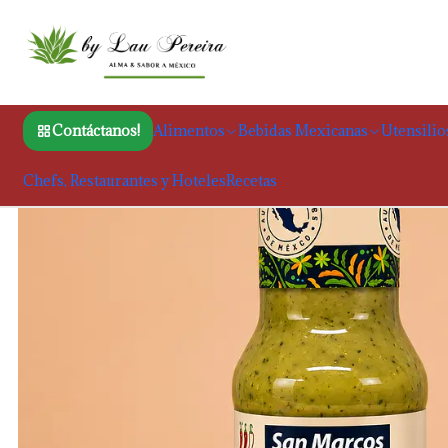
Contáctanos!
Alimentos
Bebidas Mexicanas
Utensilio
Chefs, Restaurantes y Hoteles
Recetas