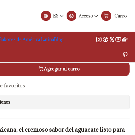
g
ES
Acceso
Carro
s San Marcos, 500g
Sabores de América Latina
Blog
ados en el carrito.
Agregar al carro
de favoritos
iones
cana, el cremoso sabor del aguacate listo para