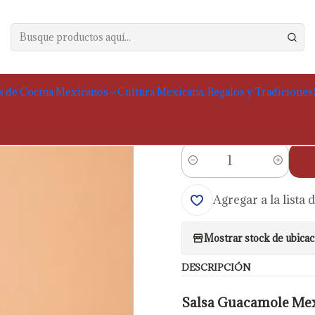
Inicio
Alimentos
Salsas y Moles
Salsa Guacamoles San Marcos, 500
|
Salsa Guacamole
s de Cocina Mexicanos
Cultura Mexicana, Regalos y Tradiciones
Gastos de envío calcul
Cantidad
Agregar a la lista 
Mostrar stock de ubicac
DESCRIPCIÓN
Salsa Guacamole Mexi