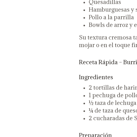
Quesadillas
Hamburguesas y 
Pollo a la parrilla
Bowls de arroz y 
Su textura cremosa ta
mojar o en el toque f
Receta Rápida – Burr
Ingredientes
2 tortillas de hari
1 pechuga de pollo
½ taza de lechuga
¼ de taza de ques
2 cucharadas de 
Preparación