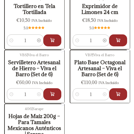
Tortillero en Tela
Exprimidor de
Tortillada
Limones 24 cm
€10,50
€18,50
IVA Incluido
IVA Incluido
5.0
5.0
Cantidad
Cantidad
VBS
|
Viva el Barro
VBP
|
Viva el Barro
Servilletero Artesanal
Plato Base Octagonal
de Hierro – Viva el
Artesanal – Viva el
Barro (Set de 6)
Barro (Set de 6)
€60,00
€110,00
IVA Incluido
IVA Incluido
Cantidad
Cantidad
406
|
Sarape
Hojas de Maíz 200g –
Para Tamales
Mexicanos Auténticos