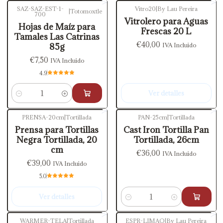
SAZ-SAZ-EST-1-
Vitro20
|
By Lau Pereira
|
Totomoxtle
700
Agotado
Vitrolero para Aguas
Hojas de Maíz para
Frescas 20 L
Tamales Las Catrinas
€40,00
85g
IVA Incluido
€7,50
IVA Incluido
4.9
Ver detalles
Cantidad
PRENSA-20cm
|
Tortillada
PAN-25cm
|
Tortillada
Agotado
Prensa para Tortillas
Cast Iron Tortilla Pan
Negra Tortillada, 20
Tortillada, 26cm
cm
€36,00
IVA Incluido
€39,00
IVA Incluido
5.0
Ver detalles
Cantidad
WARMER-TELA
|
Tortillada
ESPR-LIMAO
|
By Lau Pereira