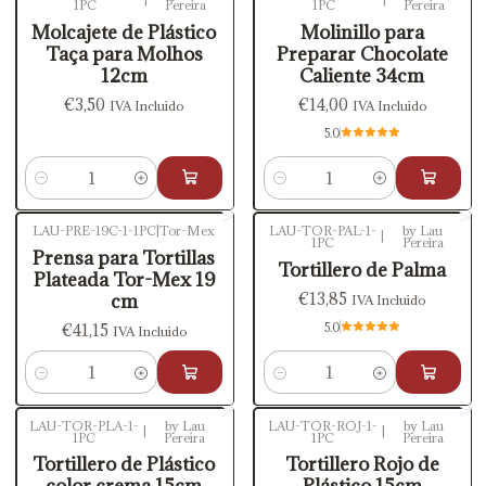
1PC
Pereira
1PC
Pereira
Molcajete de Plástico
Molinillo para
Taça para Molhos
Preparar Chocolate
12cm
Caliente 34cm
€3,50
€14,00
IVA Incluido
IVA Incluido
5.0
Cantidad
Cantidad
LAU-PRE-19C-1-1PC
|
Tor-Mex
LAU-TOR-PAL-1-
by Lau
|
1PC
Pereira
Prensa para Tortillas
Tortillero de Palma
Plateada Tor-Mex 19
€13,85
cm
IVA Incluido
5.0
€41,15
IVA Incluido
Cantidad
Cantidad
LAU-TOR-PLA-1-
by Lau
LAU-TOR-ROJ-1-
by Lau
|
|
1PC
Pereira
1PC
Pereira
Agotado
Tortillero de Plástico
Tortillero Rojo de
color crema 15cm
Plástico 15cm