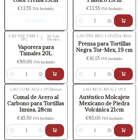
€13,55
€13,55
IVA Incluido
IVA Incluido
Ver detalles
Cantidad
LAU-VAP-TAM-1-
by Lau
LAU-PRE-NEG-1-1PC
|
Tor-Mex
|
1PC
Pereira
Prensa para Tortillas
Vaporera para
Negra Tor-Mex, 19 cm
Tamales 20L
€41,15
IVA Incluido
€89,00
IVA Incluido
Cantidad
Cantidad
LAU-COM-ALU-1-1PC
|
Imusa
LAU-MOL-MOL-1-1PC
|
Comal de Acero al
Auténtico Molcajete
Carbono para Tortillas
Mexicano de Piedra
Imusa, 28cm
Volcánica 21cm
€45,50
€85,00
IVA Incluido
IVA Incluido
Cantidad
Cantidad