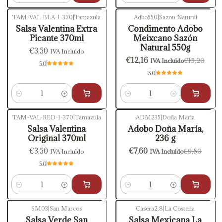
TAM-VAL-BLA-1-370
|
Tamazula
Adbo550
|
Sazon Natural
-20%
OFF
Salsa Valentina Extra
Condimento Adobo
Picante 370ml
Meixcano Sazón
Natural 550g
€3,50
IVA Incluido
€12,16
€15,20
IVA Incluido
5.0
5.0
Cantidad
Cantidad
TAM-VAL-RED-1-370
|
Tamazula
ADM235
|
Doña Maria
-20%
OFF
Salsa Valentina
Adobo Doña María,
Original 370ml
236 g
€3,50
€7,60
€9,50
IVA Incluido
IVA Incluido
5.0
Cantidad
Cantidad
SM03
|
San Marcos
Casera2.8
|
La Costeña
Salsa Verde San
Salsa Mexicana La