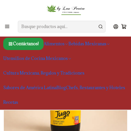
Inicio
Alimentos
Sazonadores
Jugo Maggi 800 ml
Contáctanos!
Alimentos
Bebidas Mexicanas
Utensilios de Cocina Mexicanos
Cultura Mexicana, Regalos y Tradiciones
Sabores de América Latina
Blog
Chefs, Restaurantes y Hoteles
Recetas