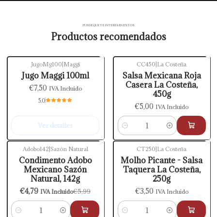
PUEDE QUE TE INTERESEN ESTOS
Productos recomendados
JugoMg100
|
Maggi
CC450
|
La Costeña
Agotado
Jugo Maggi 100ml
Salsa Mexicana Roja
Casera La Costeña,
€7,50
IVA Incluido
450g
5.0
€5,00
IVA Incluido
Ver detalles
Cantidad
Adobo142
|
Sazón Natural
CT250
|
La Costeña
-20%
OFF
Condimento Adobo
Molho Picante - Salsa
Mexicano Sazón
Taquera La Costeña,
Natural, 142g
250g
€4,79
€3,50
€5,99
IVA Incluido
IVA Incluido
Cantidad
Cantidad