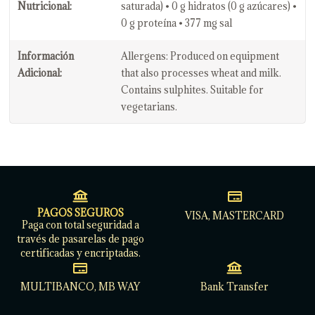
Nutricional:
saturada) • 0 g hidratos (0 g azúcares) •
0 g proteína • 377 mg sal
Información
Allergens: Produced on equipment
Adicional:
that also processes wheat and milk.
Contains sulphites. Suitable for
vegetarians.
PAGOS SEGUROS
VISA, MASTERCARD
Paga con total seguridad a
través de pasarelas de pago
certificadas y encriptadas.
MULTIBANCO, MB WAY
Bank Transfer