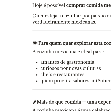
Hoje é possível
comprar comida mex
Quer esteja a cozinhar por paixão o
verdadeiramente mexicanas.
🍽️
Para quem quer explorar esta co
A cozinha mexicana é ideal para:
amantes de gastronomia
curiosos por novas culturas
chefs e restaurantes
quem procura sabores autêntic
🌶️
Mais do que comida — uma exper
A cozinha mexicana é uma celebraçã