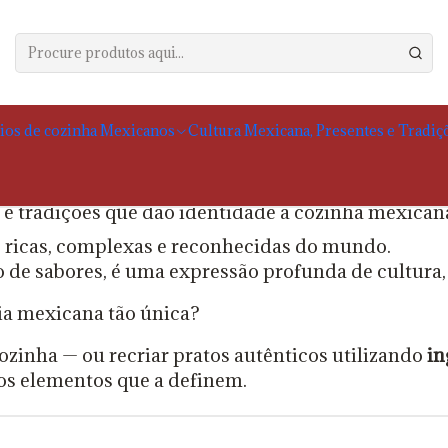
log
O Que Torna a Cozinha Mexicana Única? Ingredientes, Técnicas e 
zinha Mexicana Única? Ingredientes, Téc
Blog
ios de cozinha Mexicanos
Cultura Mexicana, Presentes e Tradiç
 e tradições que dão identidade à cozinha mexican
 ricas, complexas e reconhecidas do mundo.
e sabores, é uma expressão profunda de cultura, h
mia mexicana tão única?
zinha — ou recriar pratos autênticos utilizando
in
r os elementos que a definem.