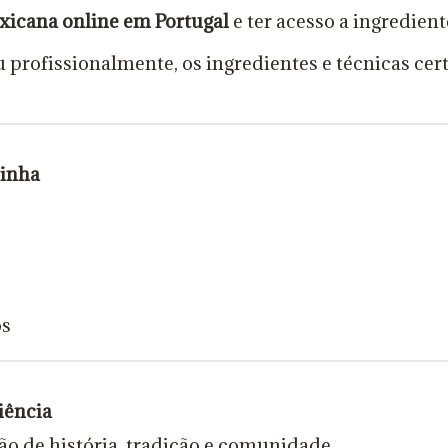
icana online em Portugal
e ter acesso a ingredient
u profissionalmente, os ingredientes e técnicas ce
zinha
os
iência
o de história, tradição e comunidade.