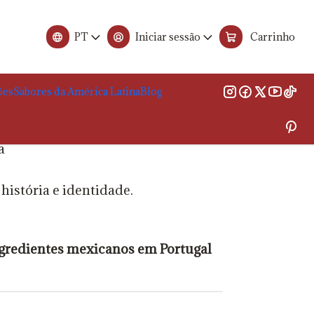
Tradições
PT
Iniciar sessão
Carrinho
nicas e Tradições
ões
Sabores da América Latina
Blog
a
istória e identidade.
gredientes mexicanos em Portugal