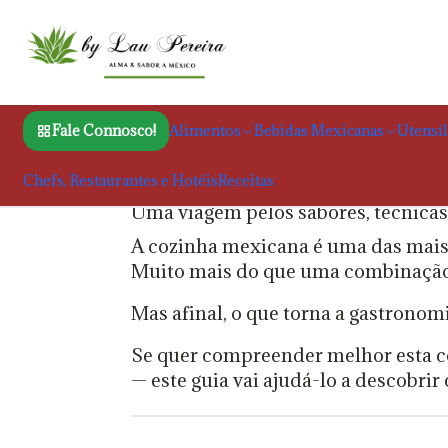
Início
B
O Que Torna a Co
Fale Connosco!
Alimentos
Bebidas Mexicanas
Utensíl
Chefs, Restaurantes e Hotéis
Receitas
Uma viagem pelos sabores, técnicas
A cozinha mexicana é uma das mais
Muito mais do que uma combinação d
Mas afinal, o que torna a gastrono
Se quer compreender melhor esta co
— este guia vai ajudá-lo a descobri