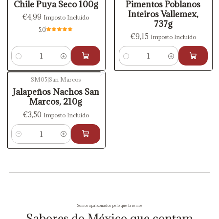
Chile Puya Seco 100g
Pimentos Poblanos
Inteiros Vallemex,
€4,99
Imposto Incluído
737g
5.0
€9,15
Imposto Incluído
Quantidade
Quantidade
SM05
|
San Marcos
Jalapeños Nachos San
Marcos, 210g
€3,50
Imposto Incluído
Quantidade
Somos apaixonados pelo que fazemos
Sabores do México que contam