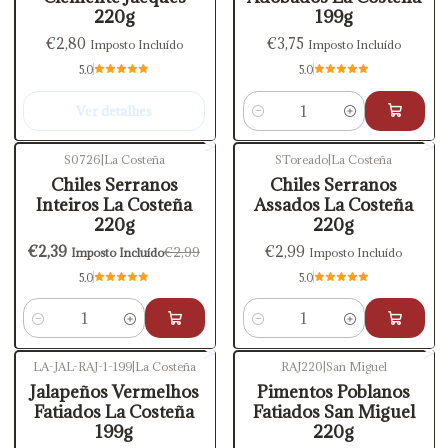
220g
199g
€2,80
€3,75
Imposto Incluído
Imposto Incluído
5.0
5.0
Ver detalhes
Quantidade
S0726
|
La Costeña
SToreado
|
La Costeña
-20%
DESCONTO
Chiles Serranos
Chiles Serranos
Inteiros La Costeña
Assados La Costeña
220g
220g
€2,39
€2,99
€2,99
Imposto Incluído
Imposto Incluído
5.0
5.0
Quantidade
Quantidade
LA-JAL-RAJ-1-199
|
La Costeña
RAJ220
|
San Miguel
-20%
DESCONTO
Jalapeños Vermelhos
Pimentos Poblanos
Fatiados La Costeña
Fatiados San Miguel
199g
220g