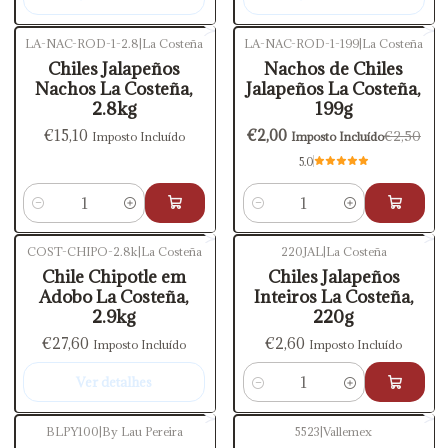
LA-NAC-ROD-1-2.8
|
La Costeña
LA-NAC-ROD-1-199
|
La Costeña
-20%
DESCONTO
Chiles Jalapeños
Nachos de Chiles
Nachos La Costeña,
Jalapeños La Costeña,
2.8kg
199g
€15,10
€2,00
€2,50
Imposto Incluído
Imposto Incluído
5.0
Quantidade
Quantidade
COST-CHIPO-2.8k
|
La Costeña
220JAL
|
La Costeña
Esgotado
Chile Chipotle em
Chiles Jalapeños
Adobo La Costeña,
Inteiros La Costeña,
2.9kg
220g
€27,60
€2,60
Imposto Incluído
Imposto Incluído
Ver detalhes
Quantidade
BLPY100
|
By Lau Pereira
5523
|
Vallemex