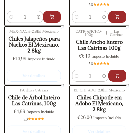
5.0
Quantidade
Quantidade
MEX-NACH-2.8
|
El Mexicano
CATR-ANCHO-
Las
|
100g
Catrinas
Esgotado
Chiles Jalapeños para
Chile Ancho Entero
Nachos El Mexicano,
Las Catrinas 100g
2.8kg
€6,10
Imposto Incluído
€13,99
Imposto Incluído
5.0
Ver detalhes
Quantidade
1505
|
Las Catrinas
EL-CHI-ADO-2.8
|
El Mexicano
Esgotado
Esgotado
Chile de Árbol Inteiro
Chiles Chipotle em
Las Catrinas, 100g
Adobo El Mexicano,
2.8kg
€4,99
Imposto Incluído
€26,00
Imposto Incluído
5.0
Ver detalhes
Ver detalhes