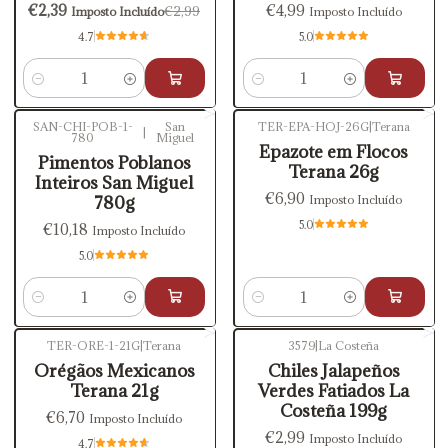
€2,39
€4,99
€2,99
Imposto Incluído
Imposto Incluído
4.7
5.0
Quantidade
Quantidade
SAN-CHI-POB-1-
San
TER-EPA-HOJ-26G
|
Terana
|
780
Miguel
Epazote em Flocos
Pimentos Poblanos
Terana 26g
Inteiros San Miguel
€6,90
780g
Imposto Incluído
5.0
€10,18
Imposto Incluído
5.0
Quantidade
Quantidade
TER-ORE-1-21G
|
Terana
3579
|
La Costeña
Orégãos Mexicanos
Chiles Jalapeños
Terana 21g
Verdes Fatiados La
Costeña 199g
€6,70
Imposto Incluído
€2,99
Imposto Incluído
4.7