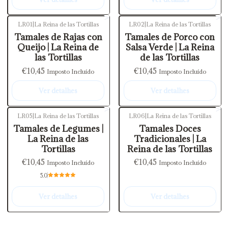
LR01
|
La Reina de las Tortillas
LR02
|
La Reina de las Tortillas
Não Disponível
Não Disponível
Tamales de Rajas con
Tamales de Porco con
Queijo | La Reina de
Salsa Verde | La Reina
las Tortillas
de las Tortillas
€10,45
€10,45
Imposto Incluído
Imposto Incluído
Ver detalhes
Ver detalhes
LR05
|
La Reina de las Tortillas
LR06
|
La Reina de las Tortillas
Não Disponível
Não Disponível
Tamales de Legumes |
Tamales Doces
La Reina de las
Tradicionales | La
Tortillas
Reina de las Tortillas
€10,45
€10,45
Imposto Incluído
Imposto Incluído
5.0
Ver detalhes
Ver detalhes