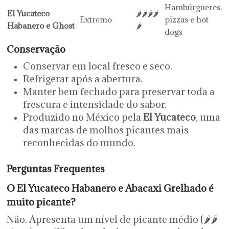
Hambúrgueres,
El Yucateco
🌶️🌶️🌶️🌶️
Extremo
pizzas e hot
Habanero e Ghost
🌶️
dogs
Conservação
Conservar em local fresco e seco.
Refrigerar após a abertura.
Manter bem fechado para preservar toda a
frescura e intensidade do sabor.
Produzido no México pela
El Yucateco
, uma
das marcas de molhos picantes mais
reconhecidas do mundo.
Perguntas Frequentes
O El Yucateco Habanero e Abacaxi Grelhado é
muito picante?
Não. Apresenta um nível de picante médio (🌶️🌶️