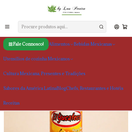
Início
Alimentos
Molhos Mexicanos e Moles
Molho Habanero com Abacaxi Grelhado El Yucateco, 120ml
Fale Connosco!
Alimentos
Bebidas Mexicanas
Utensílios de cozinha Mexicanos
Cultura Mexicana, Presentes e Tradições
Sabores da América Latina
Blog
Chefs, Restaurantes e Hotéis
Receitas