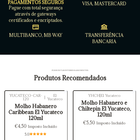
PAGAMENTOS SEGUROS
VISA, MASTERCARD
Pague com total segurança
através de gateways
certificados e encriptados.
MULTIBANCO, MB WAY
TRANSFERÊNCIA
BANCARIA
PODE ESTAR INTERESSADO NESTES
Produtos Recomendados
YUCATECO-CAR-
El
YHCH
|
El Yucateco
|
120
Yucateco
Molho Habanero e
Molho Habanero
Chiltepin El Yucateco,
Caribbean El Yucateco
120ml
120ml
€5,50
Imposto Incluído
€4,50
Imposto Incluído
5.0