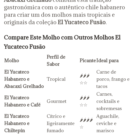
gastronómica com o autêntico chile habanero
para criar um dos molhos mais tropicais e
originais da coleção
El Yucateco Fusão
.
Compare Este Molho com Outros Molhos El
Yucateco Fusão
Perfil de
Molho
Picante
Ideal para
Sabor
El Yucateco
Carne de
🌶️🌶️🌶️
Habanero e
Tropical
porco, frango e
☆☆
Abacaxi Grelhado
tacos
Carnes,
El Yucateco
🌶️🌶️🌶️
Gourmet
cocktails e
Habanero e Café
☆☆
sobremesas
El Yucateco
Cítrico e
Aguachile,
🌶️🌶️🌶️🌶️
Habanero e
ligeiramente
ceviche e
☆
Chiltepín
fumado
marisco