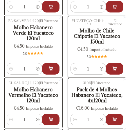
Quantidade
Quantidade
EL-SAL-VER-1-120
|
El Yucateco
YUCATECO-CHI-1-
El
|
150
Yucateco
Molho Habanero
Molho de Chile
Verde El Yucateco
Chipotle El Yucateco
120ml
150ml
€4,50
Imposto Incluído
€4,50
Imposto Incluído
5.0
5.0
Quantidade
Quantidade
EL-SAL-ROJ-1-120
|
El Yucateco
3106
|
El Yucateco
Molho Habanero
Pack de 4 Molhos
Vermelho El Yucateco
Habanero El Yucateco,
120ml
4x120ml
€4,50
€16,00
Imposto Incluído
Imposto Incluído
Quantidade
Quantidade