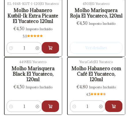
EL-HAB-KUT-1-120
|
El Yucateco
4503
|
El Yucateco
Esgotado
Molho Habanero
Molho Marisquera
Kutbil-Ik Extra Picante
Roja El Yucateco, 120ml
El Yucateco 120ml
€4,50
Imposto Incluído
€4,50
Imposto Incluído
5.0
Ver detalhes
Quantidade
4499
|
El Yucateco
YucaCafe
|
El Yucateco
Molho Marisquera
Molho Habanero com
Black El Yucateco,
Café El Yucateco,
120ml
120ml
€4,50
€4,80
Imposto Incluído
Imposto Incluído
4.5
Quantidade
Quantidade