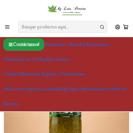
Inicio
Alimentos
Salsas y Moles
Salsa Verde La Costeña, 450 g
Contáctanos!
Alimentos
Bebidas Mexicanas
Utensilios de Cocina Mexicanos
Cultura Mexicana, Regalos y Tradiciones
Sabores de América Latina
Blog
Chefs, Restaurantes y Hoteles
Recetas