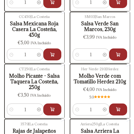
Cantidad
Cantidad
CC450
|
La Costeña
SM03
|
San Marcos
Salsa Mexicana Roja
Salsa Verde San
Casera La Costeña,
Marcos, 230g
450g
€3,99
IVA Incluido
€5,00
IVA Incluido
Cantidad
Cantidad
CT250
|
La Costeña
Her-Verde-210
|
Herdez
Molho Picante - Salsa
Molho Verde com
Taquera La Costeña,
Tomatillo Herdez 210g
250g
€4,00
IVA Incluido
€3,50
IVA Incluido
5.0
Cantidad
Cantidad
3579
|
La Costeña
Arriera250g
|
La Costeña
Rajas de Jalapeños
Salsa Arriera La