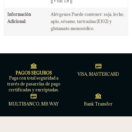
g • Sal: 1,8 g
Información
Alérgenos Puede contener: soja, leche,
Adicional:
apio, sésamo, tartrazina (E102) y
glutamato monosódico.
PAGOS SEGUROS
VISA, MASTERCARD
Paga con total seguridad a
través de pasarelas de pago
certificadas y encriptadas.
MULTIBANCO, MB WAY
Bank Transfer