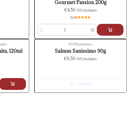
Gourmet Passion 200g
€4,50
IVA Incluido
5.0
Cantidad
nita
4315
|
Sanissimo
Agotado
ita, 120ml
Salmas Sanissimo 90g
€6,50
IVA Incluido
Ver detalles