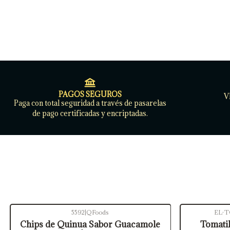
PAGOS SEGUROS
V
Paga con total seguridad a través de pasarelas
de pago certificadas y encriptadas.
5592
|
QFoods
EL-T
Chips de Quinua Sabor Guacamole
Tomatil