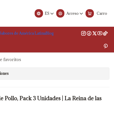
e las Tortillas
ES
Acceso
Carro
e Pollo | La Reina de las Tortillas
Sabores de América Latina
Blog
ados en el carrito.
de favoritos
iones
 Pollo, Pack 3 Unidades | La Reina de las