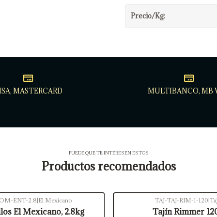
Precio/Kg:
ISA, MASTERCARD
MULTIBANCO, MB 
PUEDE QUE TE INTERESEN ESTOS
Productos recomendados
OM-ENT-2.8
|
El Mexicano
TAJ-TAJ-RIM-1-120
|
Ta
Agotado
los El Mexicano, 2.8kg
Tajín Rimmer 120