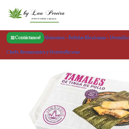
Inicio
Alime
Contáctanos!
Alimentos
Bebidas Mexicanas
Utensilio
Chefs, Restaurantes y Hoteles
Recetas