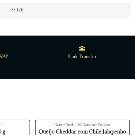
33,17€
WAY
Bank Transfer
jín
Gour-Ched-200
|
Gourmet Passion
 g
Queijo Cheddar com Chile Jalapenho