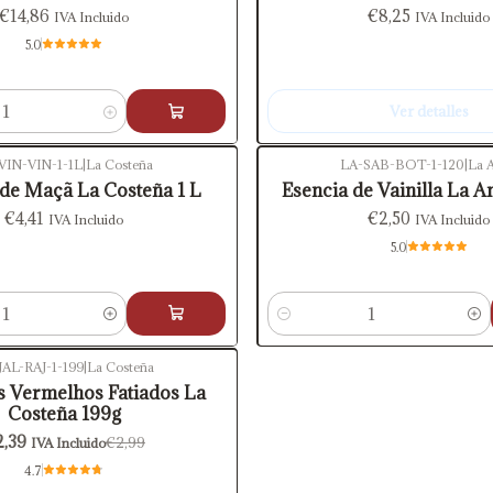
€14,86
€8,25
IVA Incluido
IVA Incluido
5.0
Ver detalles
VIN-VIN-1-1L
|
La Costeña
LA-SAB-BOT-1-120
|
La A
 de Maçã La Costeña 1 L
Esencia de Vainilla La An
€4,41
€2,50
IVA Incluido
IVA Incluido
5.0
Cantidad
JAL-RAJ-1-199
|
La Costeña
s Vermelhos Fatiados La
Costeña 199g
2,39
€2,99
IVA Incluido
4.7