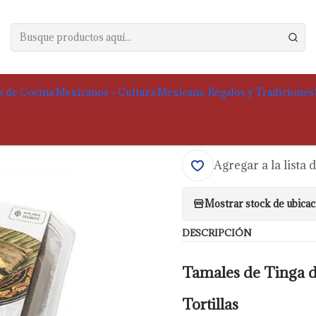
ntos
Especialidades Mexicanas
Tamales de Tinga de Pollo | La Reina d
|
Tamales de Tinga d
s de Cocina Mexicanos
Cultura Mexicana, Regalos y Tradiciones
Gastos de envío calcul
Agregar a la lista 
Mostrar stock de ubicac
DESCRIPCIÓN
Tamales de Tinga de
Tortillas