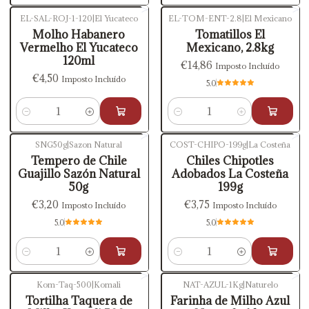
EL-SAL-ROJ-1-120
|
El Yucateco
EL-TOM-ENT-2.8
|
El Mexicano
Molho Habanero
Tomatillos El
Vermelho El Yucateco
Mexicano, 2.8kg
120ml
€14,86
Imposto Incluído
€4,50
Imposto Incluído
5.0
Quantidade
Quantidade
SNG50g
|
Sazon Natural
COST-CHIPO-199g
|
La Costeña
Tempero de Chile
Chiles Chipotles
Guajillo Sazón Natural
Adobados La Costeña
50g
199g
€3,20
€3,75
Imposto Incluído
Imposto Incluído
5.0
5.0
Quantidade
Quantidade
Kom-Taq-500
|
Komali
NAT-AZUL-1Kg
|
Naturelo
Esgotado
Esgotado
Tortilha Taquera de
Farinha de Milho Azul