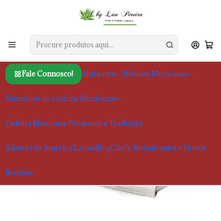
Início
Alimentos
Especialidades mexicanas
Tamales de Tinga (frango) | La Reina de las Tortillas
Fale Connosco!
Alimentos
Bebidas Mexicanas
Utensílios de cozinha Mexicanos
Cultura Mexicana, Presentes e Tradições
Sabores da América Latina
Blog
Chefs, Restaurantes e Hotéis
Receitas