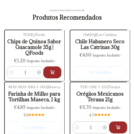
PODE ESTAR INTERESSADO NESTES
Produtos Recomendados
5592
|
QFoods
Hab30g
|
Las Catrinas
Esgotado
Chips de Quinoa Sabor
Chile Habanero Seco
Guacamole 35g |
Las Catrinas 30g
QFoods
€4,60
Imposto Incluído
€1,20
Imposto Incluído
Ver detalhes
Quantidade
MAS-MAS-BRA-1-1KG
|
Maseca
TER-ORE-1-21G
|
Terana
Esgotado
Farinha de Milho para
Orégãos Mexicanos
Tortilhas Maseca, 1 kg
Terana 21g
€4,85
€6,70
Imposto Incluído
Imposto Incluído
5.0
4.7
Ver detalhes
Quantidade