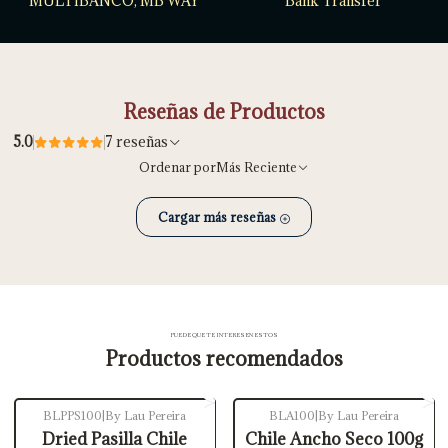
MULTIBANCO, MB WAY
Bank Transfer
Reseñas de Productos
5.0
7 reseñas
Ordenar por
Más Reciente
Cargar más reseñas
PUEDE QUE TE INTERESEN ESTOS
Productos recomendados
BLPPS100
|
By Lau Pereira
BLA100
|
By Lau Pereira
Agotado
Dried Pasilla Chile
Chile Ancho Seco 100g