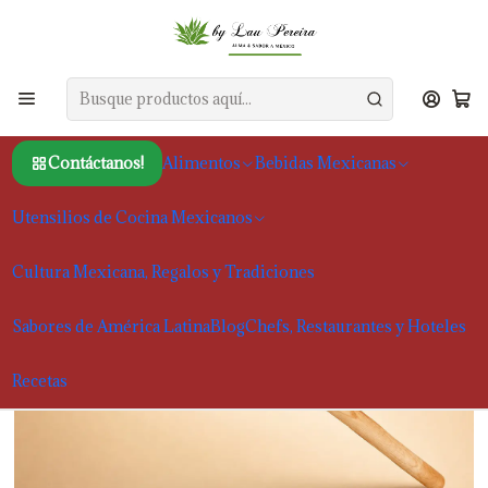
Inicio
Utensilios de Cocina Mexicanos
Artículos para cocina y otros productos
Molinillo para Preparar Chocolate Caliente 34cm
Contáctanos!
Alimentos
Bebidas Mexicanas
Utensilios de Cocina Mexicanos
Cultura Mexicana, Regalos y Tradiciones
Sabores de América Latina
Blog
Chefs, Restaurantes y Hoteles
Recetas