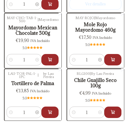
Ver detalles
Cantidad
MAY-CHO-TAB-1-
MAY-ROJO
|
Mayordomo
|
Mayordomo
500
Mole Rojo
Mayordomo Mexican
Mayordomo 460g
Chocolate 500g
€17,50
IVA Incluido
€19,90
IVA Incluido
5.0
5.0
Cantidad
Cantidad
LAU-TOR-PAL-1-
by Lau
BLG100
|
By Lau Pereira
|
1PC
Pereira
Chile Guajillo Seco
Tortillero de Palma
100g
€13,85
IVA Incluido
€4,99
IVA Incluido
5.0
5.0
Cantidad
Cantidad