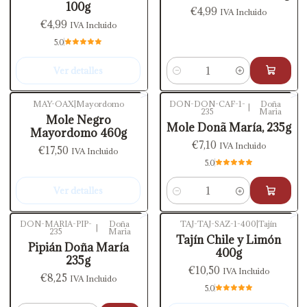
100g
€4,99
IVA Incluido
€4,99
IVA Incluido
5.0
Ver detalles
Cantidad
MAY-OAX
|
Mayordomo
DON-DON-CAF-1-
Doña
|
235
Maria
Agotado
Mole Negro
Mole Donã María, 235g
Mayordomo 460g
€7,10
IVA Incluido
€17,50
IVA Incluido
5.0
Ver detalles
Cantidad
DON-MARIA-PIP-
Doña
TAJ-TAJ-SAZ-1-400
|
Tajín
|
235
Maria
Agotado
Tajín Chile y Limón
Pipián Doña María
400g
235g
€10,50
IVA Incluido
€8,25
IVA Incluido
5.0