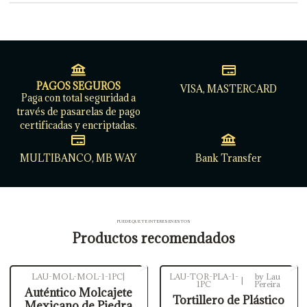
PAGOS SEGUROS
VISA, MASTERCARD
Paga con total seguridad a
través de pasarelas de pago
certificadas y encriptadas.
MULTIBANCO, MB WAY
Bank Transfer
PUEDE QUE TE INTERESEN ESTOS
Productos recomendados
LAU-MOL-MOL-1-1PC
|
LAU-TOR-PLA-1-
by Lau
|
1PC
Pereira
Agotado
Auténtico Molcajete
Tortillero de Plástico
Mexicano de Piedra