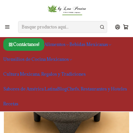
Inicio
Utensilios de Cocina Mexicanos
Artículos para cocina y otros productos
Molcajete de Plástico Taça para Molhos 12cm
Contáctanos!
Alimentos
Bebidas Mexicanas
Utensilios de Cocina Mexicanos
Cultura Mexicana, Regalos y Tradiciones
Sabores de América Latina
Blog
Chefs, Restaurantes y Hoteles
Recetas