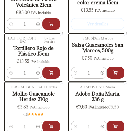
color crema 15cm
Volcánica 21cm
€13,55
IVA Incluido
€85,00
IVA Incluido
Ver detalles
Cantidad
LAU-TOR-ROJ-1-
by Lau
SM06
|
San Marcos
|
1PC
Pereira
Salsa Guacamoles San
Tortillero Rojo de
Marcos, 500g
Plástico 15cm
€7,50
IVA Incluido
€13,55
IVA Incluido
Cantidad
Cantidad
HER-SAL-GUA-1-240
|
Herdez
ADM235
|
Doña Maria
-20%
OFF
Molho Guacamole
Adobo Doña María,
Herdez 210g
236 g
€5,85
€7,60
€9,50
IVA Incluido
IVA Incluido
4.7
Cantidad
Cantidad