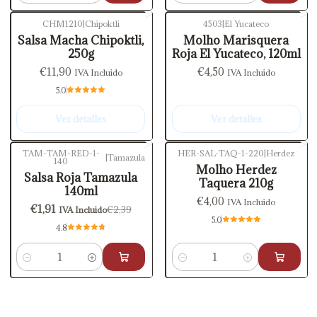
CHM1210
|
Chipoktli
4503
|
El Yucateco
Agotado
Agotado
Salsa Macha Chipoktli,
Molho Marisquera
250g
Roja El Yucateco, 120ml
€11,90
€4,50
IVA Incluido
IVA Incluido
5.0
Ver detalles
Ver detalles
TAM-TAM-RED-1-
HER-SAL-TAQ-1-220
|
Herdez
|
Tamazula
140
-20%
OFF
Molho Herdez
Salsa Roja Tamazula
Taquera 210g
140ml
€4,00
IVA Incluido
€1,91
€2,39
IVA Incluido
5.0
4.8
Cantidad
Cantidad