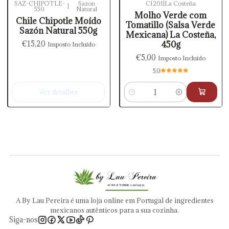
SAZ-CHIPOTLE-
Sazon
C1201
|
La Costeña
|
550
Natural
Esgotado
Molho Verde com
Chile Chipotle Moído
Tomatillo (Salsa Verde
Sazón Natural 550g
Mexicana) La Costeña,
€15,20
450g
Imposto Incluído
€5,00
Imposto Incluído
5.0
Ver detalhes
Quantidade
A By Lau Pereira é uma loja online em Portugal de ingredientes
mexicanos autênticos para a sua cozinha.
Siga-nos