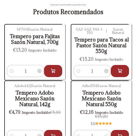
PODE ESTAR INTERESSADO NESTES
Produtos Recomendados
SF700
|
Sazón Natural
SAZ-SAZ-PAS-1-
Sazon
|
550
Natural
Tempero para Fajitas
Tempero para Tacos al
Sazón Natural, 700g
Pastor Sazón Natural
€15,20
Imposto Incluído
550g
€15,20
Imposto Incluído
Quantidade
Quantidade
Adobo142
|
Sazón Natural
Adbo550
|
Sazon Natural
-20%
DESCONTO
-20%
DESCONTO
Tempero Adobo
Tempero Adobo
Mexicano Sazón
Mexicano Sazón
Natural, 142g
Natural 550g
€4,79
€12,16
€5,99
Imposto Incluído
Imposto Incluído
€15,20
5.0