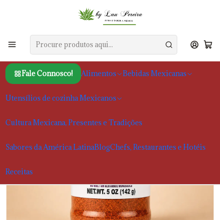
Início
Alimentos
Temperos
Tempero para Fajitas Sazón Natural 142g
Fale Connosco!
Alimentos
Bebidas Mexicanas
Utensílios de cozinha Mexicanos
Cultura Mexicana, Presentes e Tradições
Sabores da América Latina
Blog
Chefs, Restaurantes e Hotéis
Receitas