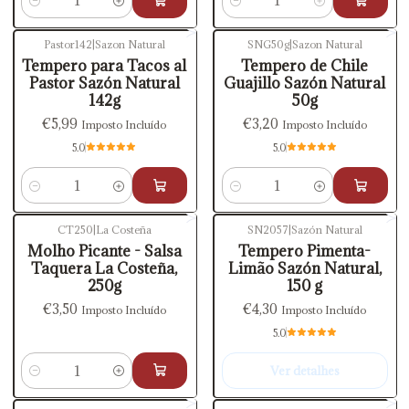
Quantidade
Quantidade
Pastor142
|
Sazon Natural
SNG50g
|
Sazon Natural
Tempero para Tacos al
Tempero de Chile
Pastor Sazón Natural
Guajillo Sazón Natural
142g
50g
€5,99
€3,20
Imposto Incluído
Imposto Incluído
5.0
5.0
Quantidade
Quantidade
CT250
|
La Costeña
SN2057
|
Sazón Natural
Esgotado
Molho Picante - Salsa
Tempero Pimenta-
Taquera La Costeña,
Limão Sazón Natural,
250g
150 g
€3,50
€4,30
Imposto Incluído
Imposto Incluído
5.0
Ver detalhes
Quantidade