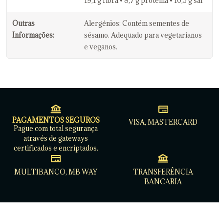
19,1 g fibra • 8,7 g proteína • 10,5 g sal
Outras
Alergénios: Contém sementes de
Informações:
sésamo. Adequado para vegetarianos
e veganos.
PAGAMENTOS SEGUROS
VISA, MASTERCARD
Pague com total segurança
através de gateways
certificados e encriptados.
MULTIBANCO, MB WAY
TRANSFERÊNCIA
BANCARIA