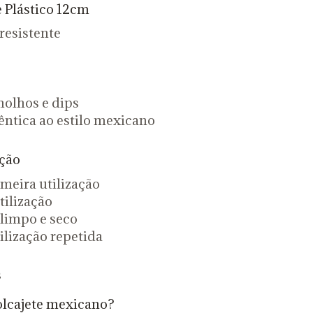
 Plástico 12cm
 resistente
molhos e dips
ntica ao estilo mexicano
ção
imeira utilização
tilização
limpo e seco
lização repetida
s
olcajete mexicano?