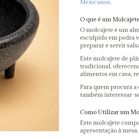
Mexicanos
.
O que é um Molcajet
O molcajete é um alm
esculpido em pedra vu
preparar e servir sal
Este molcajete de pl
tradicional, oferecen
alimentos em casa, re
Para quem procura a 
também interessar-se
Como Utilizar um Mol
Este molcajete compa
apresentação à mesa.