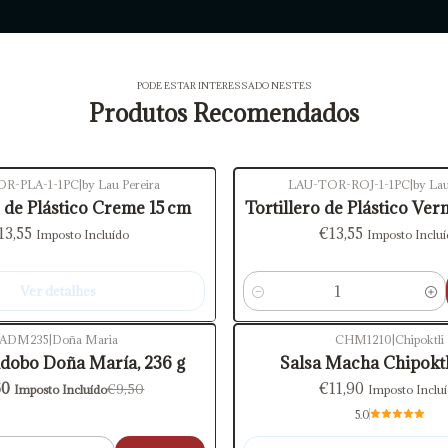
PODE ESTAR INTERESSADO NESTES
Produtos Recomendados
OR-PLA-1-1PC
|
by Lau Pereira
LAU-TOR-ROJ-1-1PC
|
by Lau
o de Plástico Creme 15 cm
Tortillero de Plástico Ve
13,55
€13,55
Imposto Incluído
Imposto Inclu
Ver detalhes
Quantidade
ADM235
|
Doña Maria
CHM1210
|
Chipoktli
ONTO
Esgotado
dobo Doña María, 236 g
Salsa Macha Chipoktl
60
€11,90
€9,50
Imposto Incluído
Imposto Inclu
5.0