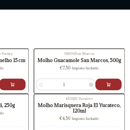
 Pereira
SM06
|
San Marcos
rmelho 15 cm
Molho Guacamole San Marcos, 500g
€7,50
ído
Imposto Incluído
Quantidade
4503
|
El Yucateco
Esgotado
i, 250g
Molho Marisquera Roja El Yucateco,
120ml
ído
€4,50
Imposto Incluído