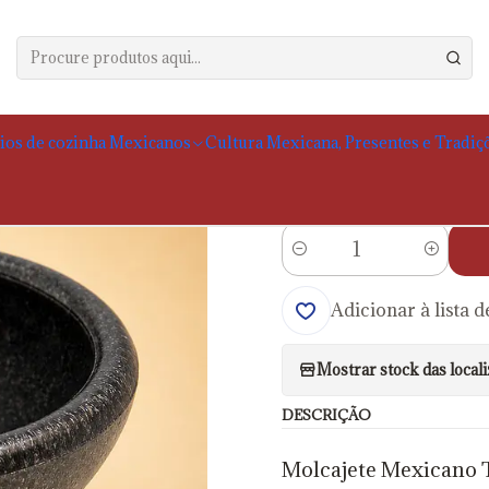
ha Mexicanos
Utensílios de cozinha e outros produtos
Molcajete de Pl
|
Molcajete de Plá
ios de cozinha Mexicanos
Cultura Mexicana, Presentes e Tradiç
Portes calculados no
Quantidade
Adicionar à lista d
Mostrar stock das local
DESCRIÇÃO
Molcajete Mexicano T