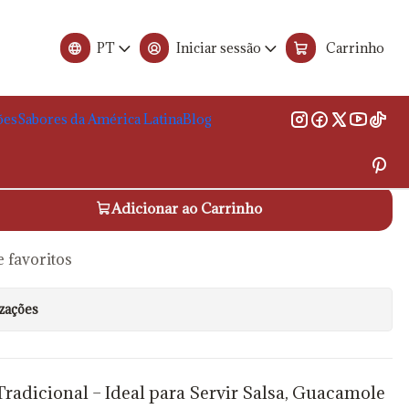
ástico Taça para Molhos 12cm
PT
Iniciar sessão
Carrinho
stico Taça para Molhos 12cm
ões
Sabores da América Latina
Blog
 carrinho
Adicionar ao Carrinho
e favoritos
izações
radicional – Ideal para Servir Salsa, Guacamole