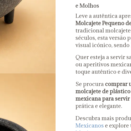
e Molhos
Leve a autêntica apr
Molcajete Pequeno de
tradicional molcajete
séculos, esta versão 
visual icónico, sendo l
Quer esteja a servir s
ou aperitivos mexica
toque autêntico e dive
Se procura
comprar u
molcajete de plástico
mexicana para servi
prática e elegante.
Descubra mais produt
Mexicanos
e explore 