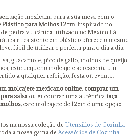
esentação mexicana para a sua mesa com o
 Plástico para Molhos 12cm
. Inspirado no
 de pedra vulcânica utilizado no México há
prática e resistente em plástico oferece o mesmo
eve, fácil de utilizar e perfeita para o dia a dia.
alsa, guacamole, pico de gallo, molhos de queijo
nos, este pequeno molcajete acrescenta um
rtido a qualquer refeição, festa ou evento.
m molcajete mexicano online
,
comprar um
 para salsa
ou encontrar uma autêntica
taça
r molhos
, este molcajete de 12cm é uma opção
os na nossa coleção de
Utensílios de Cozinha
toda a nossa gama de
Acessórios de Cozinha