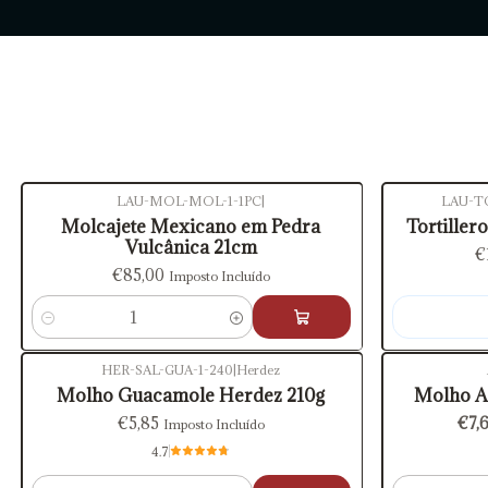
LAU-MOL-MOL-1-1PC
|
LAU-T
Esgotado
Molcajete Mexicano em Pedra
Tortiller
Vulcânica 21cm
€
€85,00
Imposto Incluído
Quantidade
HER-SAL-GUA-1-240
|
Herdez
-20%
DESC
Molho Guacamole Herdez 210g
Molho A
€5,85
€7,
Imposto Incluído
4.7