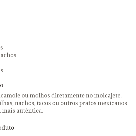
s
nachos
os
ão
guacamole ou molhos diretamente no molcajete.
has, nachos, tacos ou outros pratos mexicanos
 mais autêntica.
roduto