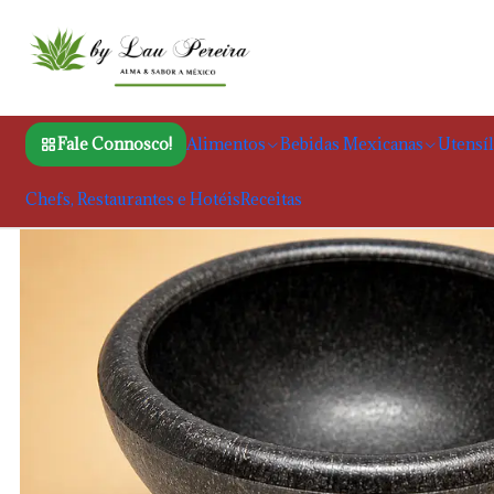
Início
Utensílios de cozin
Fale Connosco!
Alimentos
Bebidas Mexicanas
Utensíl
Chefs, Restaurantes e Hotéis
Receitas