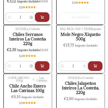
€3,12
€3,90
Imposto Incluído
5.0
5.0
Ver detalhes
Quantidade
S0726
|
La Costeña
XIQ-MOL-PAS-1-500
|
Xiqueño
-20%
DESCONTO
Chiles Serranos
Mole Negro Xiqueño
Inteiros La Costeña
500g
220g
€15,75
Imposto Incluído
€2,39
€2,99
Imposto Incluído
5.0
Quantidade
Quantidade
CATR-ANCHO-
Las
220JAL
|
La Costeña
|
100g
Catrinas
Chiles Jalapeños
Chile Ancho Entero
Inteiros La Costeña,
Las Catrinas 100g
220g
€6,10
Imposto Incluído
€2,60
Imposto Incluído
5.0