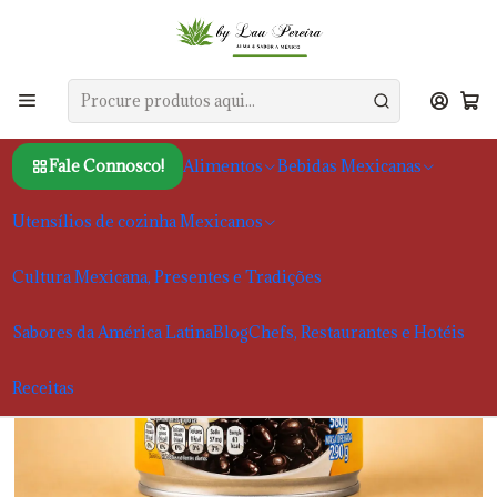
Início
Alimentos
Feijão e outros vegetais
Feijão Negro Inteiro La Sierra 560g
Fale Connosco!
Alimentos
Bebidas Mexicanas
Utensílios de cozinha Mexicanos
Cultura Mexicana, Presentes e Tradições
Sabores da América Latina
Blog
Chefs, Restaurantes e Hotéis
Receitas