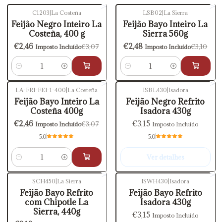
C1203
|
La Costeña
LSB02
|
La Sierra
-20%
DESCONTO
-20%
DESCONTO
Feijão Negro Inteiro La
Feijão Bayo Inteiro La
Costeña, 400 g
Sierra 560g
€2,46
€2,48
€3,07
€3,10
Imposto Incluído
Imposto Incluído
Quantidade
Quantidade
LA-FRI-FEI-1-400
|
La Costeña
ISBL430
|
Isadora
-20%
DESCONTO
Esgotado
Feijão Bayo Inteiro La
Feijão Negro Refrito
Costeña 400g
Isadora 430g
€2,46
€3,15
€3,07
Imposto Incluído
Imposto Incluído
5.0
5.0
Ver detalhes
Quantidade
SCH450
|
La Sierra
ISWH430
|
Isadora
-20%
DESCONTO
Esgotado
Feijão Bayo Refrito
Feijão Bayo Refrito
com Chipotle La
Isadora 430g
Sierra, 440g
€3,15
Imposto Incluído