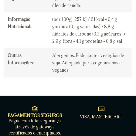
óleo de canola.
Informação
(por 100g): 257 kJ / 61 kcal • 0,4 g
Nutricional:
gordura (0,1 g saturadas) • 8,8 g
hidratos de carbono (0,5 g açúcares) •
2,9 g fibra • 4,1 g proteína • 0,8 g sal
Outras
Alergénios: Pode conter vestígios de
Informações:
soja. Adequado para vegetarianos e
veganos.
PAGAMENTOS SEGUROS
VISA, MASTERCARD
Pague com total segurança
através de gateways
certificados e encriptados.