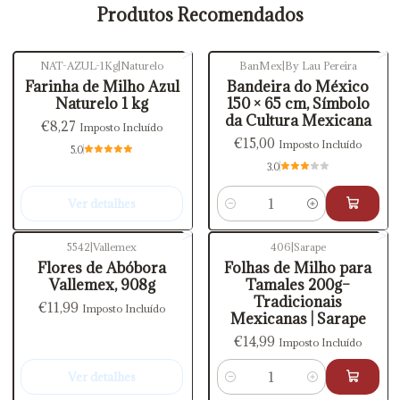
Produtos Recomendados
NAT-AZUL-1Kg
|
Naturelo
BanMex
|
By Lau Pereira
Esgotado
Farinha de Milho Azul
Bandeira do México
Naturelo 1 kg
150 × 65 cm, Símbolo
da Cultura Mexicana
€8,27
Imposto Incluído
€15,00
Imposto Incluído
5.0
3.0
Ver detalhes
Quantidade
5542
|
Vallemex
406
|
Sarape
Esgotado
Flores de Abóbora
Folhas de Milho para
Vallemex, 908g
Tamales 200g–
Tradicionais
€11,99
Imposto Incluído
Mexicanas | Sarape
€14,99
Imposto Incluído
Ver detalhes
Quantidade