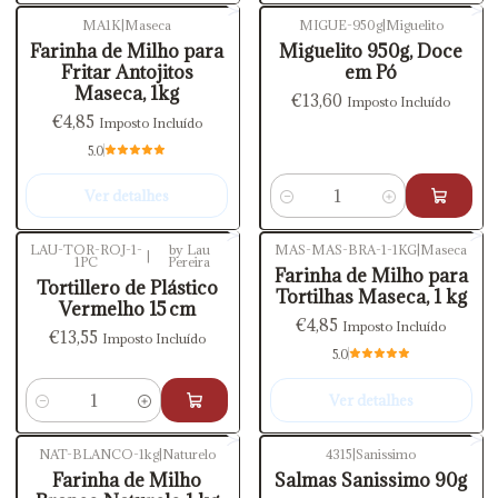
MA1K
|
Maseca
MIGUE-950g
|
Miguelito
Esgotado
Farinha de Milho para
Miguelito 950g, Doce
Fritar Antojitos
em Pó
Maseca, 1kg
€13,60
Imposto Incluído
€4,85
Imposto Incluído
5.0
Ver detalhes
Quantidade
LAU-TOR-ROJ-1-
by Lau
MAS-MAS-BRA-1-1KG
|
Maseca
|
1PC
Pereira
Esgotado
Farinha de Milho para
Tortillero de Plástico
Tortilhas Maseca, 1 kg
Vermelho 15 cm
€4,85
Imposto Incluído
€13,55
Imposto Incluído
5.0
Ver detalhes
Quantidade
NAT-BLANCO-1kg
|
Naturelo
4315
|
Sanissimo
Esgotado
Esgotado
Farinha de Milho
Salmas Sanissimo 90g