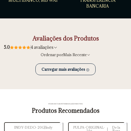
MULTIBANCO, MB WAY
TRANSFERÊNCIA
BANCARIA
Avaliações dos Produtos
5.0
4 avaliações
Ordenar por
Mais Recente
Carregar mais avaliações
PODE ESTAR INTERESSADO NESTES
Produtos Recomendados
INDY-DEDO-20G
|
Indy
PULPA-ORIGINAL-
De la
|
14g
Rosa
-20%
DESCONTO