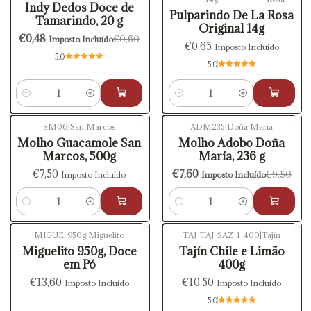
Indy Dedos Doce de
Pulparindo De La Rosa
Tamarindo, 20 g
Original 14g
€0,48
€0,60
Imposto Incluído
€0,65
Imposto Incluído
5.0
5.0
Quantidade
Quantidade
SM06
|
San Marcos
ADM235
|
Doña Maria
-20%
DESCONTO
Molho Guacamole San
Molho Adobo Doña
Marcos, 500g
María, 236 g
€7,50
€7,60
€9,50
Imposto Incluído
Imposto Incluído
Quantidade
Quantidade
MIGUE-950g
|
Miguelito
TAJ-TAJ-SAZ-1-400
|
Tajín
Esgotado
Miguelito 950g, Doce
Tajín Chile e Limão
em Pó
400g
€13,60
€10,50
Imposto Incluído
Imposto Incluído
5.0