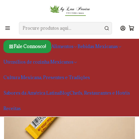
Início
Alimentos
Snacks e doces
Doce de Tamarindo Tama Roca 50g
Fale Connosco!
Alimentos
Bebidas Mexicanas
Utensílios de cozinha Mexicanos
Cultura Mexicana, Presentes e Tradições
Sabores da América Latina
Blog
Chefs, Restaurantes e Hotéis
Receitas