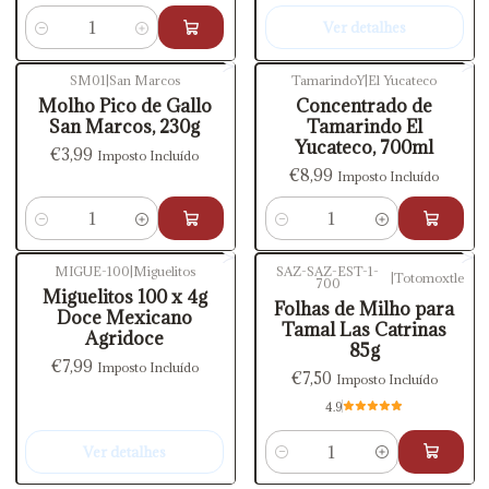
Ver detalhes
Quantidade
SM01
|
San Marcos
TamarindoY
|
El Yucateco
Molho Pico de Gallo
Concentrado de
San Marcos, 230g
Tamarindo El
Yucateco, 700ml
€3,99
Imposto Incluído
€8,99
Imposto Incluído
Quantidade
Quantidade
MIGUE-100
|
Miguelitos
SAZ-SAZ-EST-1-
|
Totomoxtle
700
Esgotado
Miguelitos 100 x 4g
Folhas de Milho para
Doce Mexicano
Tamal Las Catrinas
Agridoce
85g
€7,99
Imposto Incluído
€7,50
Imposto Incluído
4.9
Ver detalhes
Quantidade