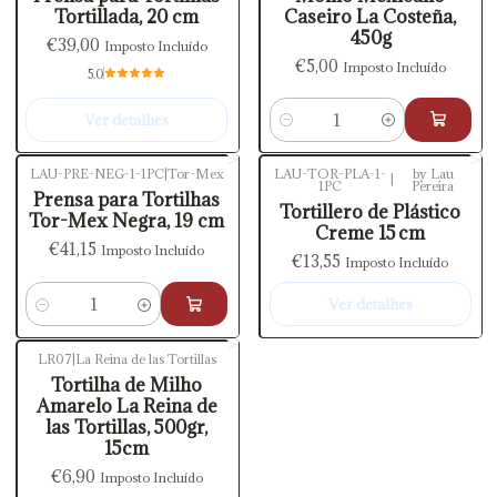
Tortillada, 20 cm
Caseiro La Costeña,
450g
€39,00
Imposto Incluído
€5,00
Imposto Incluído
5.0
Ver detalhes
Quantidade
LAU-PRE-NEG-1-1PC
|
Tor-Mex
LAU-TOR-PLA-1-
by Lau
|
1PC
Pereira
Esgotado
Prensa para Tortilhas
Tortillero de Plástico
Tor-Mex Negra, 19 cm
Creme 15 cm
€41,15
Imposto Incluído
€13,55
Imposto Incluído
Ver detalhes
Quantidade
LR07
|
La Reina de las Tortillas
Tortilha de Milho
Amarelo La Reina de
las Tortillas, 500gr,
15cm
€6,90
Imposto Incluído