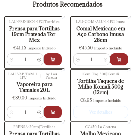
Produtos Recomendados
LAU-PRE-19C-1-1PC
|
Tor-Mex
LAU-COM-ALU-1-1PC
|
Imusa
Prensa para Tortilhas
Comal Mexicano em
19cm Prateada Tor-
Aço Carbono Imusa
Mex
28cm
€41,15
€45,50
Imposto Incluído
Imposto Incluído
Quantidade
Quantidade
LAU-VAP-TAM-1-
by Lau
Kom-Taq-500
|
Komali
|
1PC
Pereira
Esgotado
Tortilha Taquera de
Vaporeira para
Milho Komali 500g
Tamales 20 L
(12cm)
€89,00
Imposto Incluído
€8,95
Imposto Incluído
Ver detalhes
Quantidade
PRENSA-20cm
|
Tortillada
CC450
|
La Costeña
Esgotado
Prensa para Tortilhas
Molho Mexicano