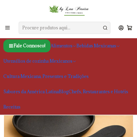
Início
Utensílios de cozinha Mexicanos
Utensílios de cozinha e outros produtos
Frigideira em Ferro Fundido para Tortillas Tortillada 26 cm
Fale Connosco!
Alimentos
Bebidas Mexicanas
Utensílios de cozinha Mexicanos
Cultura Mexicana, Presentes e Tradições
Sabores da América Latina
Blog
Chefs, Restaurantes e Hotéis
Receitas