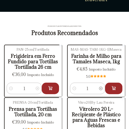
PODE ESTAR INTERESSADO NESTES
Produtos Recomendados
PAN-25cm
|
Tortillada
MAS-MAS-TAM-1KG-1
|
Maseca
Frigideira em Ferro
Farinha de Milho para
Fundido para Tortillas
Tamales Maseca, 1kg
Tortillada 26 cm
€4,85
Imposto Incluído
€36,00
Imposto Incluído
5.0
Quantidade
Quantidade
PRENSA-20cm
|
Tortillada
Vitro20
|
By Lau Pereira
Esgotado
Esgotado
Prensa para Tortilhas
Vitrolero 20 L–
Tortillada, 20 cm
Recipiente de Plástico
para Aguas Frescas e
€39,00
Imposto Incluído
Bebidas