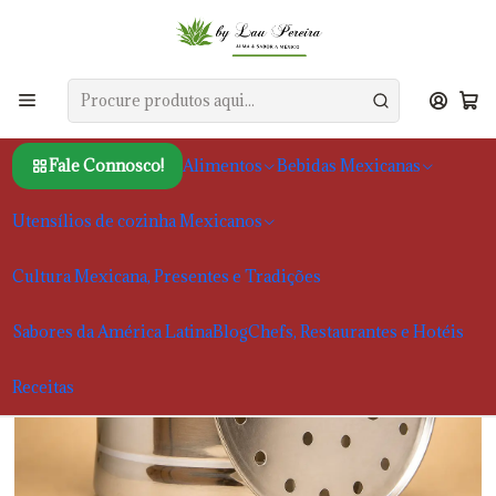
Início
Utensílios de cozinha Mexicanos
Utensílios de cozinha e outros produtos
Vaporeira para Tamales 20 L
Fale Connosco!
Alimentos
Bebidas Mexicanas
Utensílios de cozinha Mexicanos
Cultura Mexicana, Presentes e Tradições
Sabores da América Latina
Blog
Chefs, Restaurantes e Hotéis
Receitas