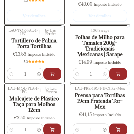
5.0
€40,00
Imposto Incluído
Ver detalhes
Ver detalhes
LAU-TOR-PAL-1-
by Lau
406
|
Sarape
|
1PC
Pereira
Folhas de Milho para
Tortillero de Palma,
Tamales 200g–
Porta Tortilhas
Tradicionais
€13,85
Mexicanas | Sarape
Imposto Incluído
€14,99
5.0
Imposto Incluído
Quantidade
Quantidade
LAU-MOL-PLA-1-
by Lau
LAU-PRE-19C-1-1PC
|
Tor-Mex
|
1PC
Pereira
Prensa para Tortilhas
Molcajete de Plástico
19cm Prateada Tor-
Taça para Molhos
Mex
12cm
€41,15
Imposto Incluído
€3,50
Imposto Incluído
Quantidade
Quantidade