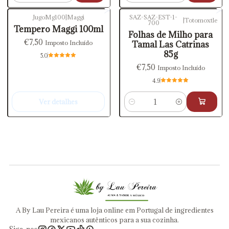
JugoMg100
|
Maggi
SAZ-SAZ-EST-1-
|
Totomoxtle
700
Esgotado
Tempero Maggi 100ml
Folhas de Milho para
€7,50
Imposto Incluído
Tamal Las Catrinas
85g
5.0
€7,50
Imposto Incluído
4.9
Ver detalhes
Quantidade
A By Lau Pereira é uma loja online em Portugal de ingredientes
mexicanos autênticos para a sua cozinha.