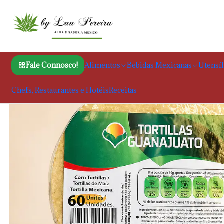
Início
Ali
Fale Connosco!
Alimentos
Bebidas Mexicanas
Utensíl
Chefs, Restaurantes e Hotéis
Receitas