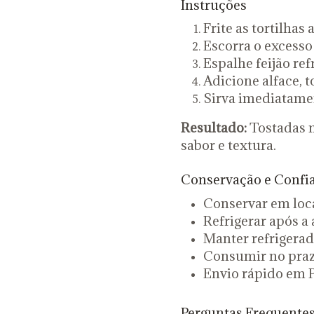
Instruções
Frite as tortilhas
Escorra o excesso 
Espalhe feijão ref
Adicione alface, t
Sirva imediatame
Resultado:
Tostadas m
sabor e textura.
Conservação e Confi
Conservar em loca
Refrigerar após a
Manter refrigera
Consumir no prazo
Envio rápido em P
Perguntas Frequente