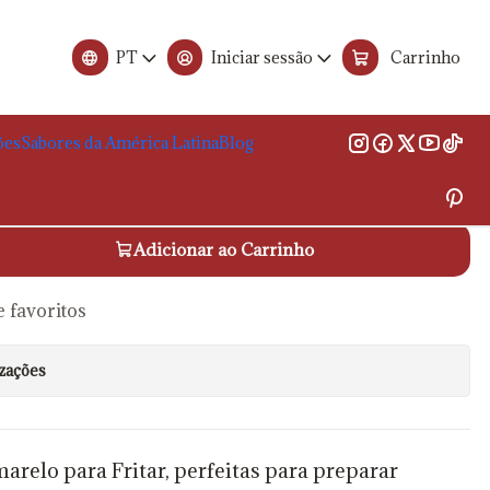
anajuato 1kg
PT
Iniciar sessão
Carrinho
itar 15cm Milho Amarelo Guanajuato 1kg
ões
Sabores da América Latina
Blog
 carrinho
Adicionar ao Carrinho
e favoritos
izações
arelo para Fritar, perfeitas para preparar