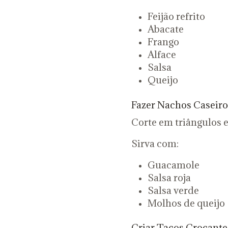
Feijão refrito
Abacate
Frango
Alface
Salsa
Queijo
Fazer Nachos Caseiro
Corte em triângulos e 
Sirva com:
Guacamole
Salsa roja
Salsa verde
Molhos de queijo
Criar Tacos Crocante