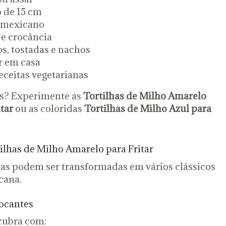
 de 15 cm
l mexicano
 e crocância
os, tostadas e nachos
r em casa
ceitas vegetarianas
es? Experimente as
Tortilhas de Milho Amarelo
tar
ou as coloridas
Tortilhas de Milho Azul para
ilhas de Milho Amarelo para Fritar
lhas podem ser transformadas em vários clássicos
cana.
ocantes
 cubra com: