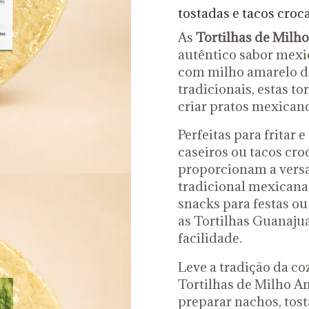
tostadas e tacos croc
As
Tortilhas de Milh
autêntico sabor mexi
com milho amarelo d
tradicionais, estas to
criar pratos mexican
Perfeitas para fritar
caseiros ou tacos cro
proporcionam a versa
tradicional mexicana.
snacks para festas ou
as Tortilhas Guanaju
facilidade.
Leve a tradição da c
Tortilhas de Milho Am
preparar nachos, tost