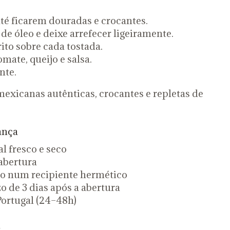
 até ficarem douradas e crocantes.
de óleo e deixe arrefecer ligeiramente.
rito sobre cada tostada.
omate, queijo e salsa.
nte.
exicanas autênticas, crocantes e repletas de
ança
l fresco e seco
 abertura
do num recipiente hermético
 de 3 dias após a abertura
ortugal (24–48h)
s