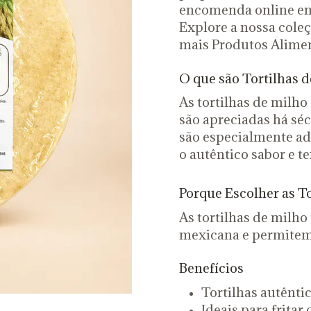
encomenda online em
Explore a nossa cole
mais Produtos Alimen
O que são Tortilhas d
As tortilhas de milh
são apreciadas há séc
são especialmente ad
o autêntico sabor e t
Porque Escolher as T
As tortilhas de milho
mexicana e permitem 
Benefícios
Tortilhas autênt
Ideais para fritar 