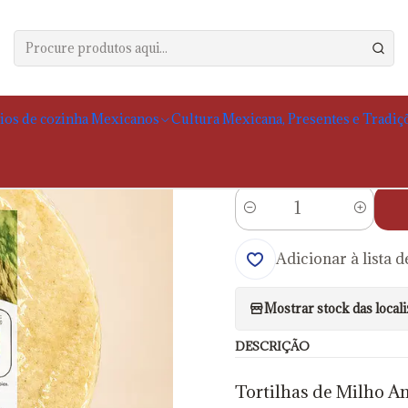
mentos
Tortilha de Milho
Tortilha para fritar 15cm Milho Amarelo Gu
|
Tortilha para fr
ios de cozinha Mexicanos
Cultura Mexicana, Presentes e Tradiç
Portes calculados no
Quantidade
Adicionar à lista d
Mostrar stock das local
DESCRIÇÃO
Tortilhas de Milho Am