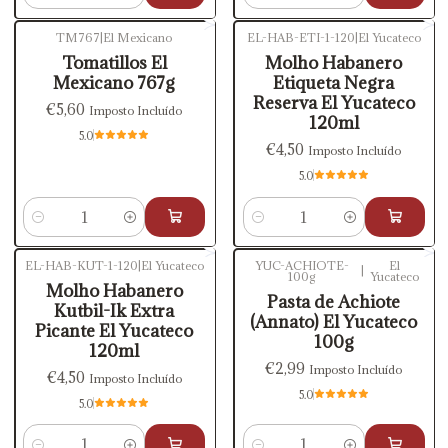
TM767
|
El Mexicano
EL-HAB-ETI-1-120
|
El Yucateco
Tomatillos El
Molho Habanero
Mexicano 767g
Etiqueta Negra
Reserva El Yucateco
€5,60
Imposto Incluído
120ml
5.0
€4,50
Imposto Incluído
5.0
Quantidade
Quantidade
EL-HAB-KUT-1-120
|
El Yucateco
YUC-ACHIOTE-
El
|
100g
Yucateco
Molho Habanero
Pasta de Achiote
Kutbil-Ik Extra
(Annato) El Yucateco
Picante El Yucateco
100g
120ml
€2,99
Imposto Incluído
€4,50
Imposto Incluído
5.0
5.0