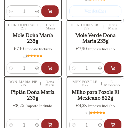
Ver detalhes
Quantidade
DON-DON-CAF-1-
Doña
DON-DON-VER-1-
Doña
|
|
235
Maria
235
Maria
Mole Doña María
Mole Verde Doña
235g
Maria 235g
€7,10
€7,90
Imposto Incluído
Imposto Incluído
5.0
Quantidade
Quantidade
DON-MARIA-PIP-
Doña
MEX-POZOLE-
El
|
|
235
Maria
822
Mexicano
Pipián Doña María
Milho para Pozole El
235g
Mexicano 822g
€8,25
€4,38
Imposto Incluído
Imposto Incluído
5.0
Quantidade
Quantidade