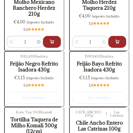
Molho Mexicano
Molho Herdez
Ranchero Herdez
Taquera 210g
210g
€4,00
Imposto Incluído
€4,00
Imposto Incluído
5.0
5.0
Quantidade
Quantidade
ISBL430
|
Isadora
ISWH430
|
Isadora
Esgotado
Esgotado
Feijão Negro Refrito
Feijão Bayo Refrito
Isadora 430g
Isadora 430g
€3,15
€3,15
Imposto Incluído
Imposto Incluído
5.0
5.0
Ver detalhes
Ver detalhes
Kom-Taq-500
|
Komali
CATR-ANCHO-
Las
|
100g
Catrinas
Esgotado
Tortilha Taquera de
Chile Ancho Entero
Milho Komali 500g
Las Catrinas 100g
(12cm)