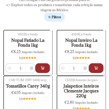
👉 Explore todos os produtos e transforme cada refeição numa
viagem ao México.
Filtros
4922
|
La Fonda
4920
|
La Fonda
Nopal Fatiado La
Nopal Inteiro La
Fonda 1kg
Fonda 1kg
€8,25
€8,25
Imposto Incluído
Imposto Incluído
5.0
5.0
Quantidade
Quantidade
CAR-TOM-ENT-340
|
Carey
CJ220
|
Clemente Jacques
Esgotado
Tomatillos Carey 340g
Jalapeños Inteiros
Clemente Jacques
€4,95
Imposto Incluído
220g
5.0
€2,80
Imposto Incluído
5.0