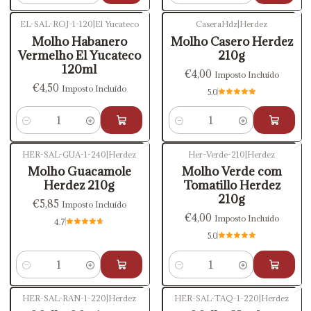
EL-SAL-ROJ-1-120
|
El Yucateco
CaseraHdz
|
Herdez
Molho Habanero
Molho Casero Herdez
Vermelho El Yucateco
210g
120ml
€4,00
Imposto Incluído
€4,50
Imposto Incluído
5.0
Quantidade
Quantidade
HER-SAL-GUA-1-240
|
Herdez
Her-Verde-210
|
Herdez
Molho Guacamole
Molho Verde com
Herdez 210g
Tomatillo Herdez
210g
€5,85
Imposto Incluído
€4,00
Imposto Incluído
4.7
5.0
Quantidade
Quantidade
HER-SAL-RAN-1-220
|
Herdez
HER-SAL-TAQ-1-220
|
Herdez