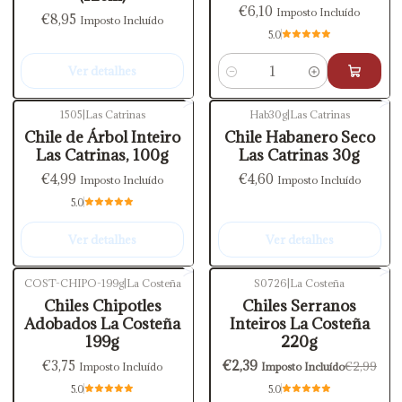
€6,10
Imposto Incluído
€8,95
Imposto Incluído
5.0
Ver detalhes
Quantidade
1505
|
Las Catrinas
Hab30g
|
Las Catrinas
Esgotado
Esgotado
Chile de Árbol Inteiro
Chile Habanero Seco
Las Catrinas, 100g
Las Catrinas 30g
€4,99
€4,60
Imposto Incluído
Imposto Incluído
5.0
Ver detalhes
Ver detalhes
COST-CHIPO-199g
|
La Costeña
S0726
|
La Costeña
-20%
DESCONTO
Chiles Chipotles
Chiles Serranos
Adobados La Costeña
Inteiros La Costeña
199g
220g
€3,75
€2,39
€2,99
Imposto Incluído
Imposto Incluído
5.0
5.0