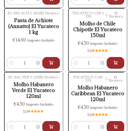
Quantidade
Quantidade
EL-PAS-ACH-1-1KG
|
El Yucateco
YUCATECO-CHI-1-
El
|
150
Yucateco
Pasta de Achiote
Molho de Chile
(Annatto) El Yucateco
Chipotle El Yucateco
1 kg
150ml
€14,60
Imposto Incluído
€4,50
Imposto Incluído
5.0
Quantidade
Quantidade
EL-SAL-VER-1-120
|
El Yucateco
YUCATECO-CAR-
El
|
120
Yucateco
Molho Habanero
Molho Habanero
Verde El Yucateco
Caribbean El Yucateco
120ml
120ml
€4,50
Imposto Incluído
€4,50
Imposto Incluído
5.0
5.0
Quantidade
Quantidade